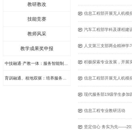
教研教改
信息工程部开展无人机模
技能竞赛
汽车工程部学科及课程建
教师风采
人文第三支部两会精神学习简
教学成果奖申报
积极探索专业发展，开展
中技融通·产教一体：服务智能制造产线技能人才培养的创新实践
招生报名热线
0831-2381084
育训融通、校地双驱：培养服务区域乡村产业复合型“新农人”的创
信息工程部开展无人机模
现代服务部19级学生参加
信息工程专业教研活动
坚定信心 务实为先——2