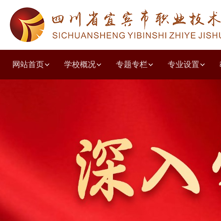
网站首页
学校概况
专题专栏
专业设置
学校简介
教学工作诊改
人文教育系
教学动态
德育园地
党建动态
质量年度报告
招生简章
职普融通
学校荣誉
教研教改
共青团之窗
学习贯彻党的二十大精神
就业动态
职教高考
学前教育系
培训鉴定
投诉建议
组织结构
技能竞赛
校企合作
出国留学
学生天地
五育并举主题讲堂
现代服务系
收费公示
党风廉政
校园环境
教师风采
优秀毕业生
艺体特长
其他公示
文化旅游
技