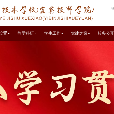
设置
教学科研
学生工作
党建之窗
校务公开
堂
廉政
环境
风采
毕业生
特长
其他公示
文化旅游系
技能，让生活更美好
学校视频
教学成果奖申报
五年制大专
职业院校管理水平提升行动计划
信息工程系
联系我们
技师学院
工业机器人应用与维护示范专业建
汽车工程系
中职教育
智能制造系