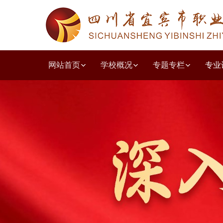
网站首页
学校概况
专题专栏
专业
学校简介
教学工作诊改
人文教育系
教学动态
德育园地
党建动态
质量年度报告
招生简章
职普融通
学校荣誉
教研教改
共青团之窗
学习贯彻党的二十大精神
就业动态
职教高考
学前教育系
培训鉴定
投诉建议
组织结构
技能竞赛
校企合作
出国留学
学生天地
五育并举主题讲
现代服务系
收费公示
党风
校园
教师
优秀
艺体