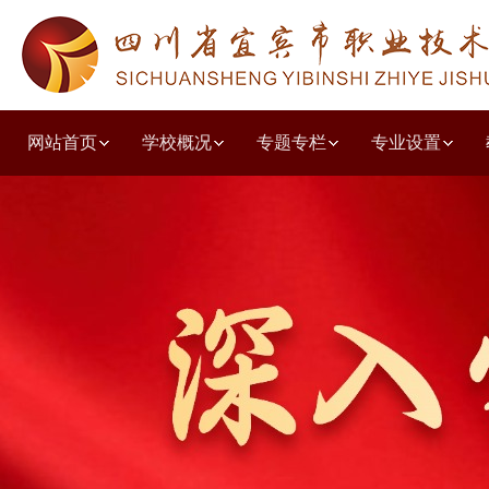
网站首页
学校概况
专题专栏
专业设置
学校简介
教学工作诊改
人文教育系
教学动态
德育园地
党建动态
质量年度报告
招生简章
职普融通
学校荣誉
教研教改
共青团之窗
学习贯彻党的二十大精神
就业动态
职教高考
学前教育系
培训鉴定
投诉建议
组织结构
技能竞赛
校企合作
出国留学
学生天地
五育并举主题讲堂
现代服务系
收费公示
党风廉政
校园环境
教师风采
优秀毕业生
艺体特长
其他公示
文化旅游
技