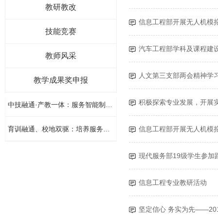
教研教改
信息工程部开展无人机模
技能竞赛
汽车工程部学科及课程建
教师风采
人文第三支部两会精神学习简
教学成果奖申报
积极探索专业发展，开展
中技融通·产教一体：服务智能制造产线技能人才培养的创新实践
招生报名热线
0831-2381084
育训融通、校地双驱：培养服务区域乡村产业复合型“新农人”的创
信息工程部开展无人机模
现代服务部19级学生参加
信息工程专业教研活动
坚定信心 务实为先——2