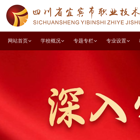
网站首页
学校概况
专题专栏
专业设置
学校简介
教学工作诊改
人文教育系
教学动态
德育园地
党建动态
质量年度报告
招生简章
职普融通
学校荣誉
教研教改
共青团之窗
学习贯彻党的二十大精神
就业动态
职教高考
学前教育系
培训鉴定
投诉建议
组织结构
技能竞赛
校企合作
出国留学
学生天地
五育并举主题讲堂
现代服务系
收费公示
党风廉政
校园环境
教师风采
优秀毕业生
艺体特长
其他公示
文化旅游
技