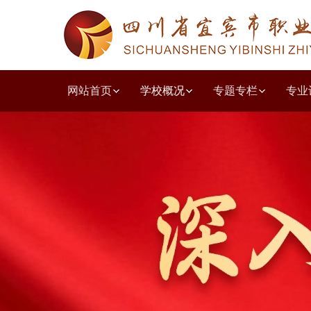
网站首页
学校概况
专题专栏
专业
学校简介
教学工作诊改
人文教育系
教学动态
德育园地
党建动态
质量年度报告
招生简章
职普融通
学校荣誉
教研教改
共青团之窗
学习贯彻党的二十大精神
就业动态
职教高考
学前教育系
培训鉴定
投诉建议
组织结构
技能竞赛
校企合作
出国留学
学生天地
五育并举主题讲
现代服务系
收费公示
党风
校园
教师
优秀
艺体