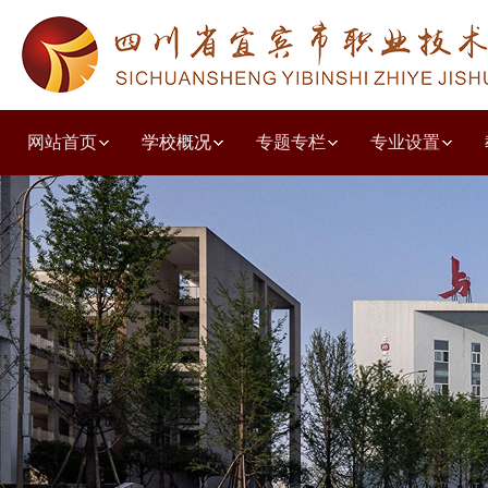
网站首页
学校概况
专题专栏
专业设置
学校简介
教学工作诊改
人文教育系
教学动态
德育园地
党建动态
质量年度报告
招生简章
职普融通
学校荣誉
教研教改
共青团之窗
学习贯彻党的二十大精神
就业动态
职教高考
学前教育系
培训鉴定
投诉建议
组织结构
技能竞赛
校企合作
出国留学
学生天地
五育并举主题讲堂
现代服务系
收费公示
党风廉政
校园环境
教师风采
优秀毕业生
艺体特长
其他公示
文化旅游
技